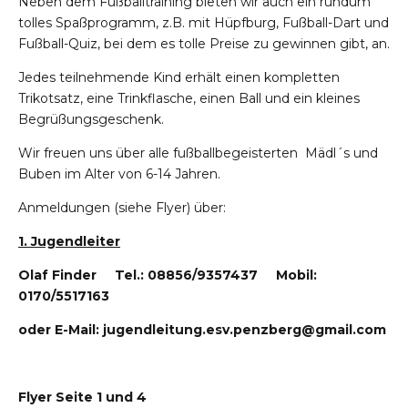
Neben dem Fußballtraining bieten wir auch ein rundum
tolles Spaßprogramm, z.B. mit Hüpfburg, Fußball-Dart und
Fußball-Quiz, bei dem es tolle Preise zu gewinnen gibt, an.
Jedes teilnehmende Kind erhält einen kompletten
Trikotsatz, eine Trinkflasche, einen Ball und ein kleines
Begrüßungsgeschenk.
Wir freuen uns über alle fußballbegeisterten Mädl´s und
Buben im Alter von 6-14 Jahren.
Anmeldungen (siehe Flyer) über:
1. Jugendleiter
Olaf Finder Tel.: 08856/9357437 Mobil:
0170/5517163
oder E-Mail:
jugendleitung.esv.penzberg@gmail.com
Flyer Seite 1 und 4