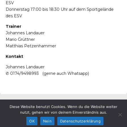
ESV
Donnerstag 17:00 bis 18:30 Uhr auf dem Sportgelände
des ESV
Trainer
Johannes Landauer
Mario Grüttner
Matthias Petzenhammer
Kontakt
Johannes Landauer
✆
0174/9498993
(gerne auch Whatsapp)
Diese Website benutzt Cookies. Wenn du die Website weiter
© ESV Penzberg e.V.
nutzt, gehen wir von deinem Einverständnis aus.
OK
Nein
Datenschutzerklärung
Impressum
Verein
Datenschutzerklärung