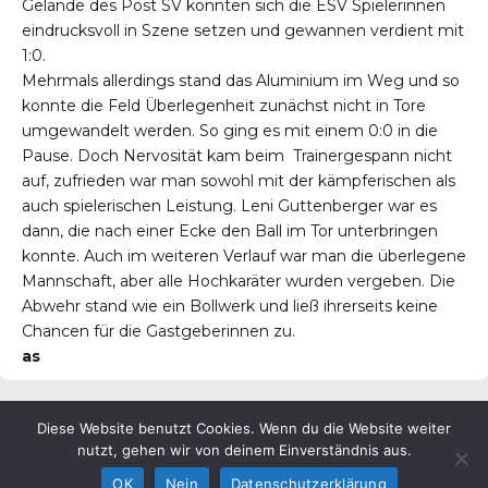
Gelände des Post SV konnten sich die ESV Spielerinnen
eindrucksvoll in Szene setzen und gewannen verdient mit
1:0.
Mehrmals allerdings stand das Aluminium im Weg und so
konnte die Feld Überlegenheit zunächst nicht in Tore
umgewandelt werden. So ging es mit einem 0:0 in die
Pause. Doch Nervosität kam beim Trainergespann nicht
auf, zufrieden war man sowohl mit der kämpferischen als
auch spielerischen Leistung. Leni Guttenberger war es
dann, die nach einer Ecke den Ball im Tor unterbringen
konnte. Auch im weiteren Verlauf war man die überlegene
Mannschaft, aber alle Hochkaräter wurden vergeben. Die
Abwehr stand wie ein Bollwerk und ließ ihrerseits keine
Chancen für die Gastgeberinnen zu.
as
Diese Website benutzt Cookies. Wenn du die Website weiter
© ESV Penzberg e.V.
nutzt, gehen wir von deinem Einverständnis aus.
OK
Nein
Datenschutzerklärung