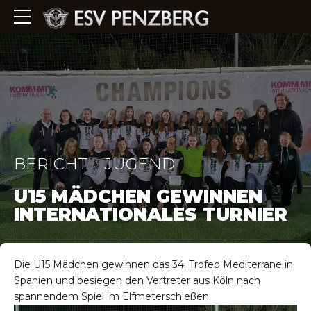
BERICHT
JUGEND
U15 MÄDCHEN GEWINNEN
INTERNATIONALES TURNIER
Die U15 Mädchen gewinnen das 34. Trofeo Mediterrane in
Spanien und besiegen den Vertreter aus Köln nach
spannendem Spiel im Elfmeterschießen.