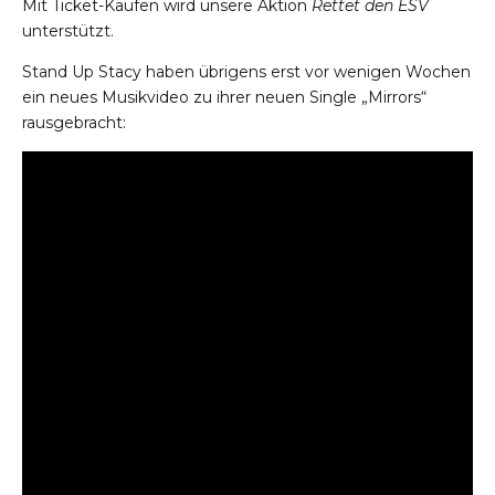
Mit Ticket-Käufen wird unsere Aktion
Rettet den ESV
unterstützt.
Stand Up Stacy haben übrigens erst vor wenigen Wochen
ein neues Musikvideo zu ihrer neuen Single „Mirrors“
rausgebracht: